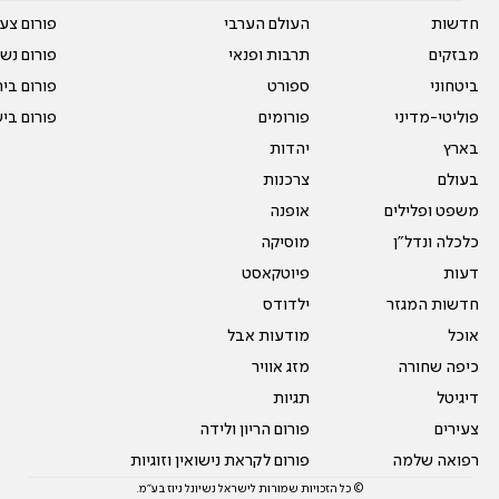
חדשות
העולם הערבי
פורום צע
מבזקים
תרבות ופנאי
פורום נשו
ביטחוני
ספורט
פורום בי
פוליטי-מדיני
פורומים
פורום בי
בארץ
יהדות
בעולם
צרכנות
משפט ופלילים
אופנה
כלכלה ונדל"ן
מוסיקה
דעות
פיוטקאסט
חדשות המגזר
ילדודס
אוכל
מודעות אבל
כיפה שחורה
מזג אוויר
דיגיטל
תגיות
צעירים
פורום הריון ולידה
רפואה שלמה
פורום לקראת נישואין וזוגיות
© כל הזכויות שמורות לישראל נשיונל ניוז בע"מ.