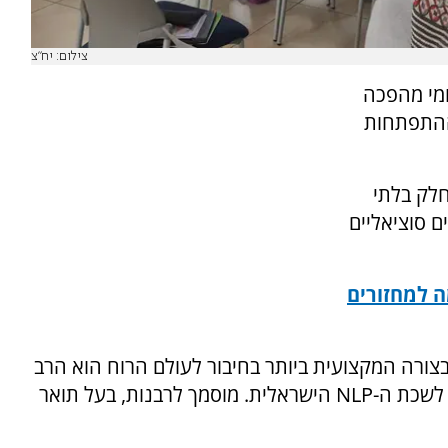
צילום: יח"צ
ומי מהפכה
וההתפתחות
פכו לחלק בלתי
ם סוציאליים
ה למחזורים
צורה המקצועית ביותר בחיבור לעולם הרוח הוא הרב
יוגב שמחון, טריינר NLP, יו"ר ועדת האתיקה של לשכת ה-NLP הישראלית. מוסמך לרבנות, בעל תואר