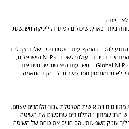
לא הייתה
מה הגבוהה ביותר בארץ, שיכולים לפתוח קליניקה משגשגת
 הנוגע להכרה המקצועית. הסטודנטים שלנו מקבלים
תעודות והסמכות משולשות מהגופים המובילים והמחמירים ביותר בעולם: לשכת ה-NLP הישראלית,
המועצה האמריקאית ל-NLP וארגון הגג העולמי - Global NLP. המשמעות היא שמי שמסיים את
ינלאומי ומוניטין חסר פשרות. לבדיקת התאמה
 מהווים חוויה אישית מטלטלת עבור הלומדים עצמם.
גיש הרב שמחון. "התלמידים שרוכשים את השיטה
יך עומק משמעותי. הם חווים את כוחה של השיטה