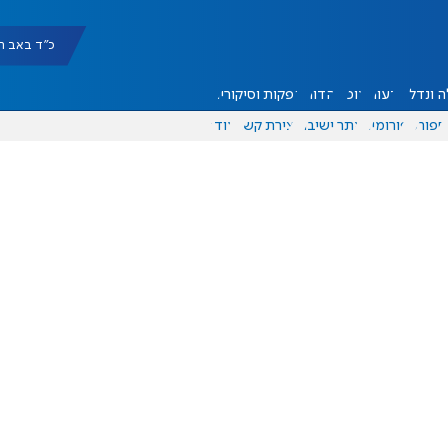
כ"ד באב תשפ"ו |
 ונדל"ן
דעות
אוכל
יהדות
הפקות וסיקורים
ספורט
פורומים
אתר ישיבה
יצירת קשר
עוד