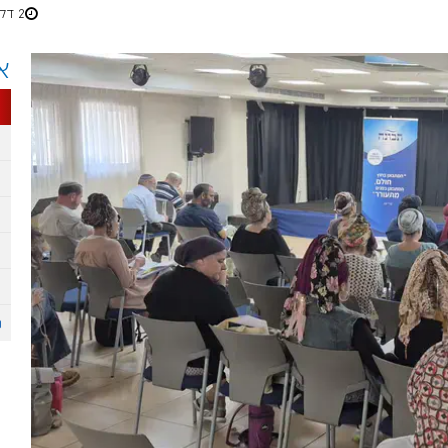
2 דקות
א