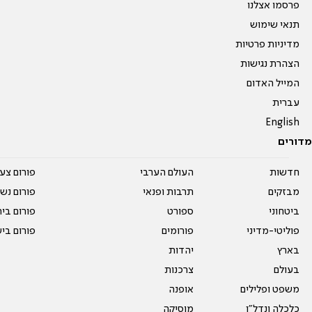
פרסמו אצלנו
תנאי שימוש
מדיניות פרטיות
הצהרת נגישות
המייל האדום
עברית
English
מדורים
חדשות
העולם הערבי
פורום צע
מבזקים
תרבות ופנאי
פורום נשו
ביטחוני
ספורט
פורום בי
פוליטי-מדיני
פורומים
פורום בי
בארץ
יהדות
בעולם
צרכנות
משפט ופלילים
אופנה
כלכלה ונדל"ן
מוסיקה