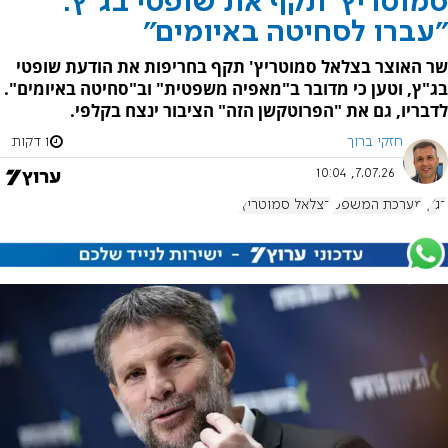
סמוטריץ' תקף את שופטי בג"ץ:
"עברו לסחיטה באיומים"
שר האוצר בצלאל סמוטריץ' תקף בחריפות את הודעת שופטי
בג"ץ, וטען כי מדובר ב"מאפיה משפטית" וב"סחיטה באיומים".
לדבריו, גם את "הפרוטקשן הזה" הציבור ינצח בקלפי.
חזקי ברוך
1 דקות
7.07.26, 10:04
בג"ץ
מערכת המשפט
בצלאל סמוטריץ'