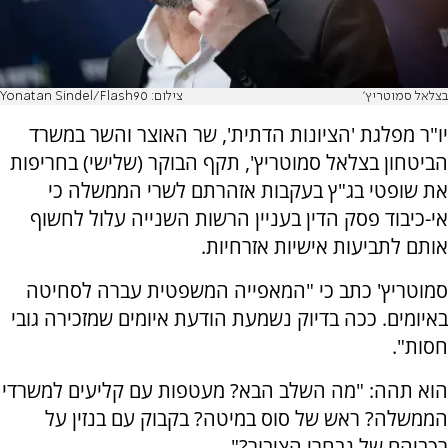
בצלאל סמוטריץ'
צילום: Yonatan Sindel/Flash90
יו"ר מפלגת 'הציונות הדתית', שר האוצר והשר במשרד
הביטחון בצלאל סמוטריץ', תקף הבוקר (שלישי) בחריפות
את שופטי בג"ץ בעקבות אזהרתם לשרי הממשלה כי
אי-כיבוד פסק הדין בעניין הרשות השנייה עלול לחשוף
אותם לתביעות אישיות אזרחיות.
סמוטריץ' כתב כי "המאפייה המשפטית עברה לסחיטה
באיומים. ככה בדיוק נשמעת הודעת איומים שמזכירה גובי
חסות".
הוא תהה: "מה השלב הבא? מעטפות עם קליעים למשרדי
הממשלה? ראש של סוס במיטה? בקבוק עם בנזין על
רכביהם של נבחרי הציבור?".