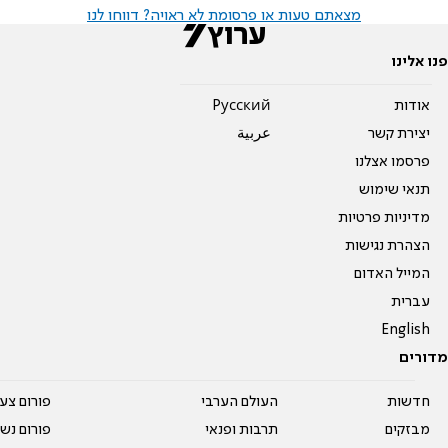
מצאתם טעות או פרסומת לא ראויה? דווחו לנו
פנו אלינו
אודות
Pусский
יצירת קשר
عربية
פרסמו אצלנו
תנאי שימוש
מדיניות פרטיות
הצהרת נגישות
המייל האדום
עברית
English
מדורים
חדשות
העולם הערבי
פורום צע
מבזקים
תרבות ופנאי
פורום נשו