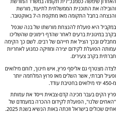
האחרון שימשה כסמנכ"לית תקומה במשרד המורשת
והובילה את התוכנית הממשלתית לתיעוד, מורשת
והנצחה בחבל התקומה מאז מתקפת ה-7 באוקטובר.
במקביל היא פועלת להנצחת מורשתו של בנה שנפל
בקרב במיגונית ברעים לאחר שהדף רימונים שהשליכו
מחבלים ובכך הציל את חייהם של רבים. לשם כך הקימה
עמותה הפועלת לקידום יצירה ומוזיקה כמנוע לאחריות
חברתית בקרב צעירים.
לצדה מצטרף גם אליסף פרץ, איש חינוך, לוחם מילואים
ופעיל חברתי, אשר השלים מאז פרוץ המלחמה יותר
מ-450 ימי מילואים בחטיבת עודד.
פרץ הקים בעבר מכינה קדם-צבאית וייסד את עמותת
"האחים שלנו", הפועלת לקידום ההכרה במעמדם של
אחים שכולים בישראל וזכתה באות הנשיא בשנת 2025.