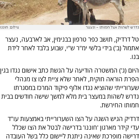
נדרש לשהות אצל חמותו - ונעצר
צילום: חוננו
טל דרדיק, תושב כפר טרפון בבנימין, אב לארבעה, נעצר
אתמול (ב') בידי בלשי ימ"ר ש"י, שבוע בלבד לאחר לידת
בנו.
היום (ג') המשטרה הודיעה על הגשת כתב אישום נגדו בגין
הפרת הוראה חוקית, לאחר שלא ציית לצו צו מנהלי
שערורייתי שהוציא נגדו אלוף פיקוד המרכז במסגרתו
נדרש לשהות במעצר בית מלא למשך שישה חודשים בבית
חמותו החירשת.
דרדיק הגיש השגה על הצו השערורייתי באמצעות עו"ד
עדי קידר מארגון 'חוננו' בדרישה לבטל את הצו שכלל
דרישה מופרכת שאינה ניתנת ליישום כלל בשל העובדה