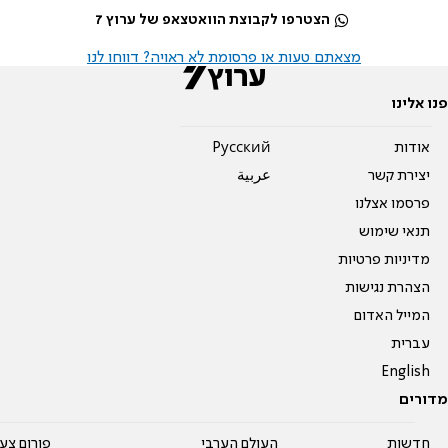
הצטרפו לקבוצת הוואטצאפ של ערוץ 7
מצאתם טעות או פרסומת לא ראויה? דווחו לנו
פנו אלינו
אודות
Pусский
יצירת קשר
عربية
פרסמו אצלנו
תנאי שימוש
מדיניות פרטיות
הצהרת נגישות
המייל האדום
עברית
English
מדורים
חדשות
העולם הערבי
פורום צע