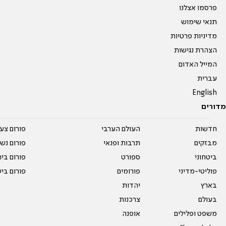
פרסמו אצלנו
תנאי שימוש
מדיניות פרטיות
הצהרת נגישות
המייל האדום
עברית
English
מדורים
חדשות
העולם הערבי
פורום צע
מבזקים
תרבות ופנאי
פורום נשו
ביטחוני
ספורט
פורום בי
פוליטי-מדיני
פורומים
פורום בי
בארץ
יהדות
בעולם
צרכנות
משפט ופלילים
אופנה