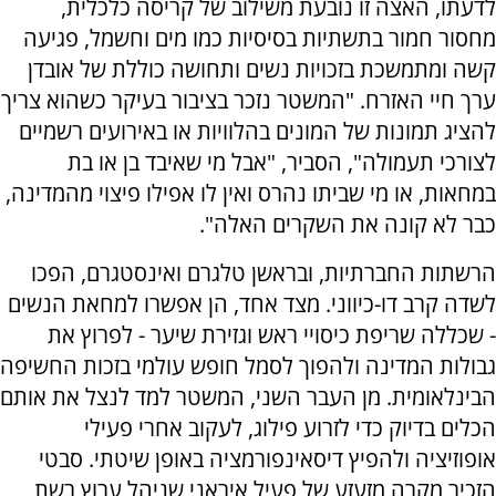
לדעתו, האצה זו נובעת משילוב של קריסה כלכלית,
מחסור חמור בתשתיות בסיסיות כמו מים וחשמל, פגיעה
קשה ומתמשכת בזכויות נשים ותחושה כוללת של אובדן
ערך חיי האזרח. "המשטר נזכר בציבור בעיקר כשהוא צריך
להציג תמונות של המונים בהלוויות או באירועים רשמיים
לצורכי תעמולה", הסביר, "אבל מי שאיבד בן או בת
במחאות, או מי שביתו נהרס ואין לו אפילו פיצוי מהמדינה,
כבר לא קונה את השקרים האלה".
הרשתות החברתיות, ובראשן טלגרם ואינסטגרם, הפכו
לשדה קרב דו-כיווני. מצד אחד, הן אפשרו למחאת הנשים
- שכללה שריפת כיסויי ראש וגזירת שיער - לפרוץ את
גבולות המדינה ולהפוך לסמל חופש עולמי בזכות החשיפה
הבינלאומית. מן העבר השני, המשטר למד לנצל את אותם
הכלים בדיוק כדי לזרוע פילוג, לעקוב אחרי פעילי
אופוזיציה ולהפיץ דיסאינפורמציה באופן שיטתי. סבטי
הזכיר מקרה מזעזע של פעיל איראני שניהל ערוץ רשת