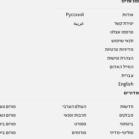
פנו אלינו
אודות
Pусский
יצירת קשר
عربية
פרסמו אצלנו
תנאי שימוש
מדיניות פרטיות
הצהרת נגישות
המייל האדום
עברית
English
מדורים
חדשות
העולם הערבי
פורום צע
מבזקים
תרבות ופנאי
פורום נשו
ביטחוני
ספורט
פורום בי
פוליטי-מדיני
פורומים
פורום בי