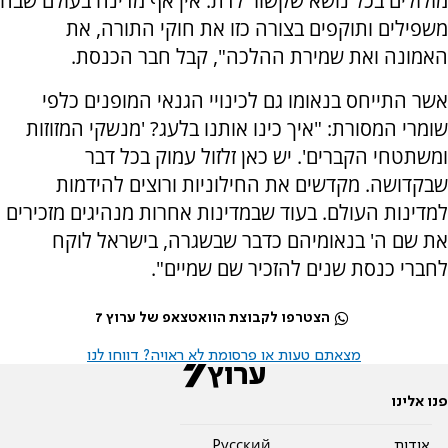
מזלזלים בכל נושא שקשור לדת. אין אף מדינה בעולם שבה
משפילים ותוקפים בצורה כזו את חוקי התורה, את
האמונה ואת שמירת ההלכה", קבל חבר הכנסת.
אשר התייחס בנאומו גם לכינויי הגנאי המופנים כלפי
שומרי המסורת: "איך כינו אותנו בלעג? 'מנשקי המזוזות
ומשתטחי הקברים'. יש כאן זלזול עמוק בכל דבר
שבקדושה. מקדשים את החילוניות ורוצים להידמות
למדינות העולם. בעוד שבמדינות אחרות מנהיגים מזכירים
את שם ה' בנאומיהם כדבר שבשגרה, בישראל לוקח
לחברי כנסת שנים להזכיר שם שמיים".
הצטרפו לקבוצת הוואטצאפ של ערוץ 7
מצאתם טעות או פרסומת לא ראויה? דווחו לנו
פנו אלינו
אודות
Pусский