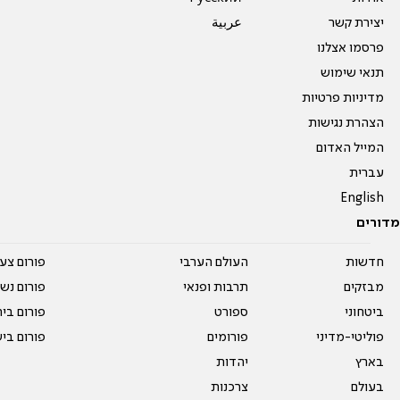
יצירת קשר
عربية
פרסמו אצלנו
תנאי שימוש
מדיניות פרטיות
הצהרת נגישות
המייל האדום
עברית
English
מדורים
חדשות
העולם הערבי
פורום צע
מבזקים
תרבות ופנאי
פורום נשו
ביטחוני
ספורט
פורום בי
פוליטי-מדיני
פורומים
פורום בי
בארץ
יהדות
בעולם
צרכנות