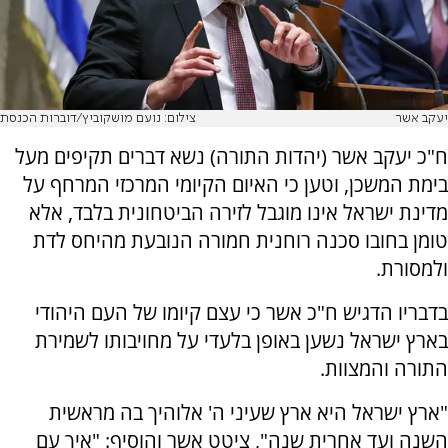
יעקב אשר
צילום: נועם מושקוביץ/דוברות הכנסת
ח"כ יעקב אשר (יהדות התורה) נשא דברים תקיפים מעל
בימת המשכן, וטען כי האיום הקיומי המרכזי המרחף על
מדינת ישראל אינו מוגבל לזירה הביטחונית בלבד, אלא
טומן בחובו סכנה רוחנית חמורה הנובעת מהיחס לדת
ולמסורת.
בדבריו הדגיש ח"כ אשר כי עצם קיומו של העם היהודי
בארץ ישראל נשען באופן בלעדי על מחויבותו לשמירת
התורה והמצוות.
"ארץ ישראל היא ארץ שעיני ה' אלוהיך בה מראשית
השנה ועד אחרית שנה", ציטט אשר והוסיף: "איך עם