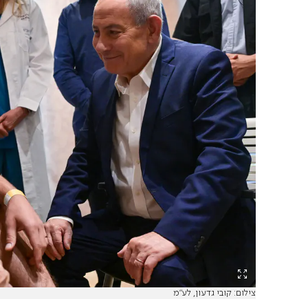
צילום: קובי גדעון, לע"מ