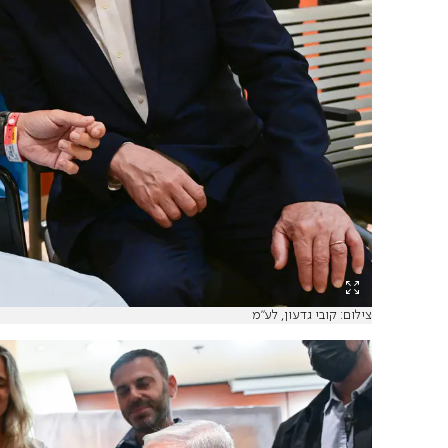
צילום: קובי גדעון, לע"מ