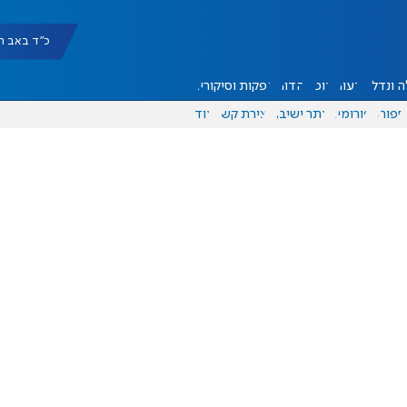
כ"ד באב תשפ"ו |
 ונדל"ן
דעות
אוכל
יהדות
הפקות וסיקורים
ספורט
פורומים
אתר ישיבה
יצירת קשר
עוד