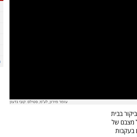
עומר מירון, לע"מ; סטילס: קובי גדעון
יקור בבית
 מצבם של
 בעקבות