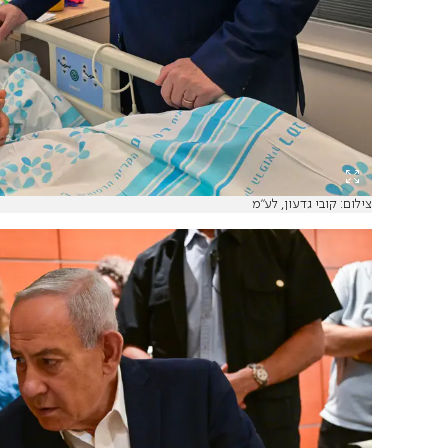
צילום: קובי גדעון, לע"מ