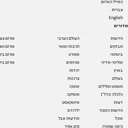
המייל האדום
עברית
English
מדורים
חדשות
העולם הערבי
פורום צע
מבזקים
תרבות ופנאי
פורום נשו
ביטחוני
ספורט
פורום בי
פוליטי-מדיני
פורומים
פורום בי
בארץ
יהדות
בעולם
צרכנות
משפט ופלילים
אופנה
כלכלה ונדל"ן
מוסיקה
דעות
פיוטקאסט
חדשות המגזר
ילדודס
אוכל
מודעות אבל
כיפה שחורה
מזג אוויר