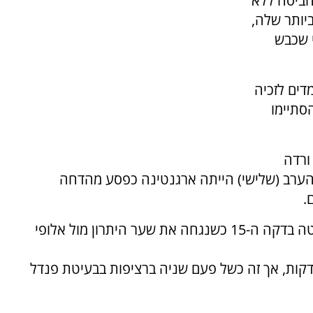
הביסה ללא
יותר שלה,
י שכבש
דים לזכיה
סתיימו
 מול כף ורדה
נה, אז הצליחה לנצח לבסוף בתוצאה 2:3, הערב (שלישי) הייתה ארגנטינה כפסע מהדחה
.
מצרים הדהימה את כלל יושבי האצטדיון באטלנטה בדקה ה-15 כשנגחה את שער היתרון מול אלופי
סי ניתנה האפשרות להשוות בפנדל כעבור 6 דקות, אך זה כשל פעם שניה ברציפות בבעיטת פנדל