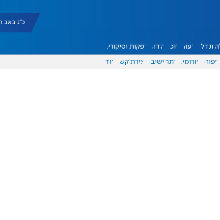
כ"ג באב תשפ"ו |
 ונדל"ן
דעות
אוכל
יהדות
הפקות וסיקורים
ספורט
פורומים
אתר ישיבה
יצירת קשר
עוד