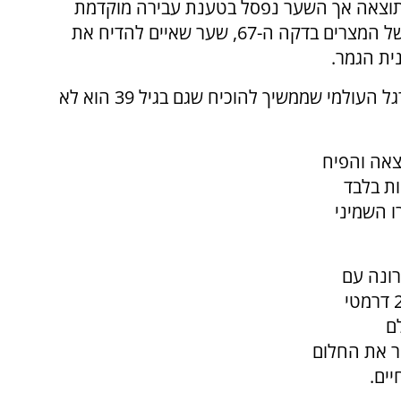
וצאה אך השער נפסל בטענת עבירה מוקדמת
וכעבור מספר דקות הצדק נעשה עם שער חוקי של המצרים בדקה ה-67, שער שאיים להדיח את
ית הגמר.
אבל אז הגיע הפרעוש, הכוכב הגדול ביותר בכדורגל העולמי שממשיך להוכיח שגם בגיל 39 הוא לא
7 צימק את התוצאה והפיח
הארגנטינאי הרב, וכעבור 4 דקות בלבד
 השמיני
ונה עם
שער בנגיחה של אנסו פרננדס, שער שקבע - 2:3 דרמטי
ם
ר את החלום
ים.