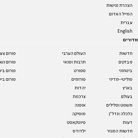
הצהרת נגישות
המייל האדום
עברית
English
מדורים
חדשות
העולם הערבי
פורום צע
מבזקים
תרבות ופנאי
פורום נשו
ביטחוני
ספורט
פורום בי
פוליטי-מדיני
פורומים
פורום בי
בארץ
יהדות
בעולם
צרכנות
משפט ופלילים
אופנה
כלכלה ונדל"ן
מוסיקה
דעות
פיוטקאסט
חדשות המגזר
ילדודס