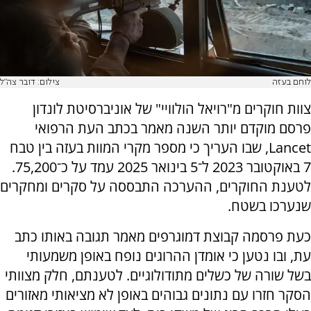
לוחם בעזה
צילום: דובר צה"ל
צוות חוקרים מ"רויאל הולוויי" של אוניברסיטת לונדון
פרסם מוקדם יותר השנה מאמר בכתב העת הרפואי
Lancet, שבו העריך כי מספר מקרי המוות בעזה בין טבח
7 באוקטובר 2023 ל־5 בינואר 2025 עמד על כ־75,200.
לטענת החוקרים, ההערכה התבססה על סקרים ומחקרים
שנערכו בשטח.
כעת פרסמה קבוצת דמוגרפים מאמר תגובה באותו כתב
עת, ובו נטען כי אומדן ההרוגים נופח באופן משמעותי
בשל שורה של כשלים מתודולוגיים. לטענתם, חלק מצוותי
הסקר חזרו עם נתונים גבוהים באופן לא מציאותי מאזורים