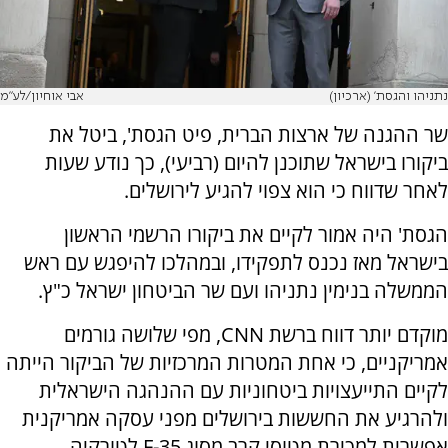
נתניהו והגסת' (ארכיון)
אבי אוחיון/לע"מ
שר ההגנה של ארצות הברית, פיט הגסת', ביטל את
ביקורו בישראל שתוכנן להיום (רביעי), כך נודע שעות
לאחר שדווח כי הוא צפוי להגיע לירושלים.
הגסת' היה אמור לקיים את ביקורו הרשמי הראשון
בישראל מאז נכנס לתפקידו, ובמהלכו להיפגש עם ראש
הממשלה בנימין נתניהו ועם שר הביטחון ישראל כ"ץ.
מוקדם יותר דווח ברשת CNN, מפי שלושה גורמים
אמריקניים, כי אחת המטרות המרכזיות של הביקור הייתה
לקיים התייעצויות ביטחוניות עם ההנהגה הישראלית
ולהרגיע את החששות בירושלים מפני עסקה אמריקנית
אפשרית למכירת מטוסי קרב מסוג F-35 לטורקיה.