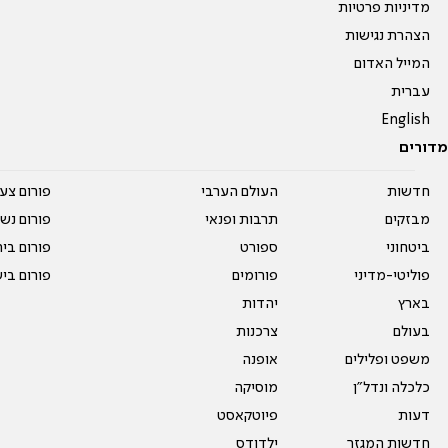
מדיניות פרטיות
הצהרת נגישות
המייל האדום
עברית
English
מדורים
חדשות
העולם הערבי
פורום צע
מבזקים
תרבות ופנאי
פורום נשו
ביטחוני
ספורט
פורום בי
פוליטי-מדיני
פורומים
פורום בי
בארץ
יהדות
בעולם
צרכנות
משפט ופלילים
אופנה
כלכלה ונדל"ן
מוסיקה
דעות
פיוטקאסט
חדשות המגזר
ילדודס