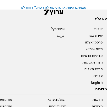
מצאתם טעות או פרסומת לא ראויה? דווחו לנו
פנו אלינו
אודות
Pусский
יצירת קשר
عربية
פרסמו אצלנו
תנאי שימוש
מדיניות פרטיות
הצהרת נגישות
המייל האדום
עברית
English
מדורים
חדשות
העולם הערבי
פורום צע
מבזקים
תרבות ופנאי
פורום נשו