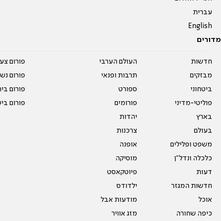
עברית
English
מדורים
חדשות
העולם הערבי
פורום צע
מבזקים
תרבות ופנאי
פורום נשו
ביטחוני
ספורט
פורום בי
פוליטי-מדיני
פורומים
פורום בי
בארץ
יהדות
בעולם
צרכנות
משפט ופלילים
אופנה
כלכלה ונדל"ן
מוסיקה
דעות
פיוטקאסט
חדשות המגזר
ילדודס
אוכל
מודעות אבל
כיפה שחורה
מזג אוויר