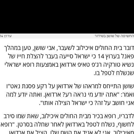
החשיפה של שושן בשידור
ערוץ 14
דובר בית החולים איכילוב לשעבר, אבי שושן, טען במהלך
פאנל בערוץ 14 כי ישראל סייעה בעבר להצלת חייו של
נשיא טורקיה רג'פ טאיפ ארדואן באמצעות רופא ישראלי
שנשלח לטפל בו.
שושן התייחס למראהו של ארדואן על רקע פסגת נאט"ו
ואמר: "אתה יודע מי נראה רע? ארדואן. ואתה יודע למה
אני חושב על זה? כי ישראל הצילה אותו".
לדבריו, רופא בכיר מבית החולים איכילוב, שאת שמו סירב
לחשוף, נשלח לטפל בארדואן לאחר שחלה בסרטן. "רופא
מאיכילוב, אני לא אגיד את השם שלו, הציל את ארדואן.