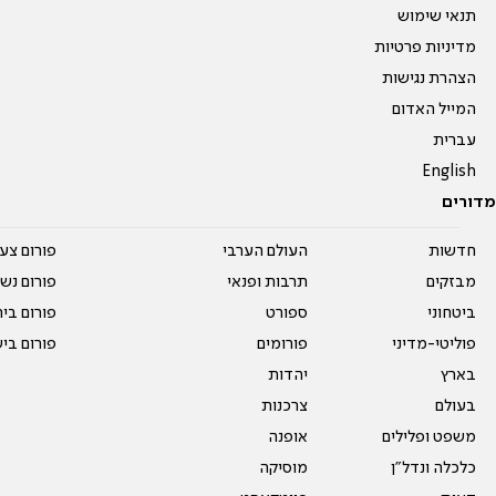
תנאי שימוש
מדיניות פרטיות
הצהרת נגישות
המייל האדום
עברית
English
מדורים
חדשות
העולם הערבי
פורום צע
מבזקים
תרבות ופנאי
פורום נשו
ביטחוני
ספורט
פורום בי
פוליטי-מדיני
פורומים
פורום בי
בארץ
יהדות
בעולם
צרכנות
משפט ופלילים
אופנה
כלכלה ונדל"ן
מוסיקה