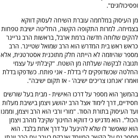
ופסיכולוגים".
מן העיסוק במלחמה עוברת השיחה לעסוק דווקא
בצמיחה. למרות התקופה הקשה, החליטה ישיבת טפחות
להקים שלוחה חדשה ברמת ארבל, בראשות הרב גריינר
כראש ראש בית המדרש הוא הרב שמואל שטיינר. הרב
מספר שהיוזמה לא הייתה חלק מתוכנית אסטרטגית, אלא
תגובה לבקשה שעלתה מן השטח. "קיבלתי על עצמי
החלטה שכשדופקים לי בדלת - אני פותח. כשדפקו בדלת
ואמרו 'אנחנו צריכים ישיבה' - אז תקום ישיבה".
בהמשך הוא מספר על דרכו האישית - מבית בעל שורשים
חסידיים, דרך לימוד אצל הרב יהושע ויצמן בישיבת מעלות
ועד העיסוק בתורת הסוד. "מורי ורבי הוא הרב ויצמן, וממנו
הכול". הוא מדגיש כי דווקא החינוך שקיבל מהרב ויצמן
הוא שאפשר לו שלא להינעל על דרך אחת בלבד. הוא
מספר גם על הקשר המיוחד שנרקם בעבר עם הרב יונתן