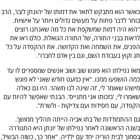
כאשר הוא מתבקש לתאר את דמותו של יהונתן לובר, הרב
בוחר לדבר פחות על מעשים גדולים ויותר על אישיות.
"הוא היה דמות שמשקפת את כל מה שאנחנו רוצים
לראות בבני התורה, של התורה הגואלת. כולם ראו את
הפנים, את השמחה ואת הקדושה. את ההקפדה על כל
תג וקוץ בעבודת השם, וגם בין אדם לחברו".
מאז נפילתו הוא פוגש שוב ושוב אנשים שמספרים לו עד
כמה הושפעו ממנו. "אין כמעט חודש שאני לא פוגש
מישהו שאומר לי, 'זה שינה לנו משהו'. היו גם כאלה
שאמרו לי, 'בזכותו אני מתגייס'. הבנתי שאפשר להיות עם
הקפדה, עם חסידות ועם צדיקות - ולשרת".
גם ההתמודדות של בתו אביה הייתה תהליך ממושך.
בשנה הראשונה לאחר נפילתו של יונתן היא התגוררה
בסמוך לבית הוריה יחד עם ילדיה. "אחר כך, כשזה הבשיל,