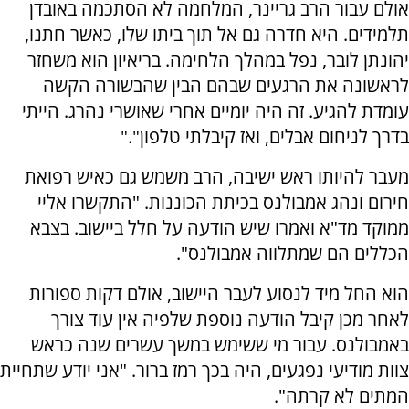
אולם עבור הרב גריינר, המלחמה לא הסתכמה באובדן
תלמידים. היא חדרה גם אל תוך ביתו שלו, כאשר חתנו,
יהונתן לובר, נפל במהלך הלחימה. בריאיון הוא משחזר
לראשונה את הרגעים שבהם הבין שהבשורה הקשה
עומדת להגיע. זה היה יומיים אחרי שאושרי נהרג. הייתי
בדרך לניחום אבלים, ואז קיבלתי טלפון".
"
מעבר להיותו ראש ישיבה, הרב משמש גם כאיש רפואת
חירום ונהג אמבולנס בכיתת הכוננות. "התקשרו אליי
ממוקד מד"א ואמרו שיש הודעה על חלל ביישוב. בצבא
הכללים הם שמתלווה אמבולנס".
הוא החל מיד לנסוע לעבר היישוב, אולם דקות ספורות
לאחר מכן קיבל הודעה נוספת שלפיה אין עוד צורך
באמבולנס. עבור מי ששימש במשך עשרים שנה כראש
צוות מודיעי נפגעים, היה בכך רמז ברור. "אני יודע שתחיית
המתים לא קרתה".