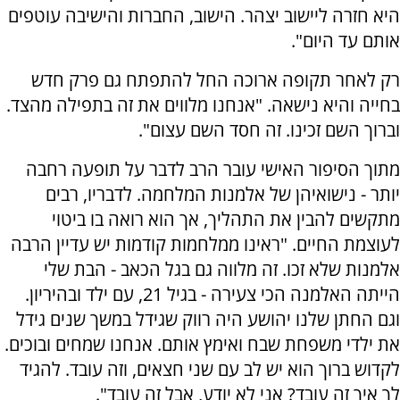
היא חזרה ליישוב יצהר. הישוב, החברות והישיבה עוטפים
אותם עד היום".
רק לאחר תקופה ארוכה החל להתפתח גם פרק חדש
בחייה והיא נישאה. "אנחנו מלווים את זה בתפילה מהצד.
וברוך השם זכינו. זה חסד השם עצום".
מתוך הסיפור האישי עובר הרב לדבר על תופעה רחבה
יותר - נישואיהן של אלמנות המלחמה. לדבריו, רבים
מתקשים להבין את התהליך, אך הוא רואה בו ביטוי
לעוצמת החיים. "ראינו ממלחמות קודמות יש עדיין הרבה
אלמנות שלא זכו. זה מלווה גם בגל הכאב - הבת שלי
הייתה האלמנה הכי צעירה - בגיל 21, עם ילד ובהיריון.
וגם החתן שלנו יהושע היה רווק שגידל במשך שנים גידל
את ילדי משפחת שבח ואימץ אותם. אנחנו שמחים ובוכים.
לקדוש ברוך הוא יש לב עם שני חצאים, וזה עובד. להגיד
לך איך זה עובד? אני לא יודע, אבל זה עובד".