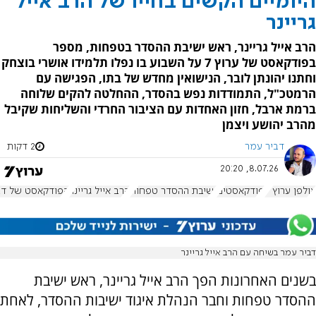
היומיים הקשים בחייו של הרב אייל
גריינר
הרב אייל גריינר, ראש ישיבת ההסדר בטפחות, מספר
בפודקאסט של ערוץ 7 על השבוע בו נפלו תלמידו אושרי בוצחק
וחתנו יהונתן לובר, הנישואין מחדש של בתו, הפגישה עם
הרמטכ"ל, התמודדות נפש בהסדר, ההחלטה להקים שלוחה
ברמת ארבל, חזון האחדות עם הציבור החרדי והשליחות שקיבל
מהרב יהושע ויצמן
דביר עמר
2 דקות
8.07.26, 20:20
אולפן ערוץ 7
פודקאסטים
ישיבת ההסדר טפחות
הרב אייל גריינר
הפודקאסט של דב
דביר עמר בשיחה עם הרב אייל גריינר
בשנים האחרונות הפך הרב אייל גריינר, ראש ישיבת
ההסדר טפחות וחבר הנהלת איגוד ישיבות ההסדר, לאחת