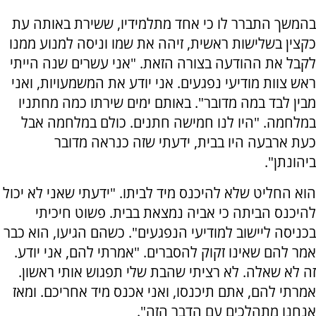
בהמשך התברר לו כי אחד מתלמידיו, ששירת באותה עת
כקצין בשלישות ראשית, זיהה את שמו וניסה למנוע ממנו
לקבל את ההודעה בצורה הזאת. "אני עשרים שנה הייתי
ראש צוות מודיעי נפגעים. אני יודע את המשמעויות, ואני
מבין לבד במה מדובר". באותם ימים שירתו כמה מחתניו
במלחמה. "היו לנו חמישה חתנים. כולם במלחמה אבל
כעת ארבעה היו בבית, ידעתי שזה כנראה מדובר
ביהונתן".
הוא החליט שלא להיכנס מיד לביתו. "ידעתי שאני לא יכול
להיכנס הביתה כי אביה נמצאת בבית. פשוט חיכיתי
בכניסה ליישוב למודיעי הנפגעים". כשהם הגיעו, הוא כבר
אמר להם שאינו זקוק להסברים. "אמרתי להם, אני יודע.
זה לא שאלה. לא רציתי שהבת שלי תפגוש אותי ראשון.
אמרתי להם, אתם תיכנסו, ואני אכנס מיד אחריכם. ומאז
אנחנו מתהלכים עם הדבר הזה".