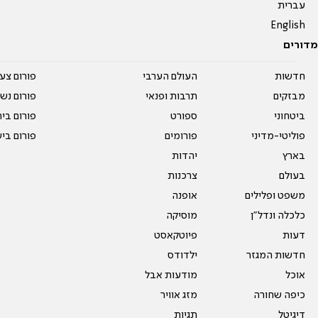
עברית
English
מדורים
חדשות
העולם הערבי
פורום צע
מבזקים
תרבות ופנאי
פורום נשו
ביטחוני
ספורט
פורום בי
פוליטי-מדיני
פורומים
פורום בי
בארץ
יהדות
בעולם
צרכנות
משפט ופלילים
אופנה
כלכלה ונדל"ן
מוסיקה
דעות
פיוטקאסט
חדשות המגזר
ילדודס
אוכל
מודעות אבל
כיפה שחורה
מזג אוויר
דיגיטל
תגיות