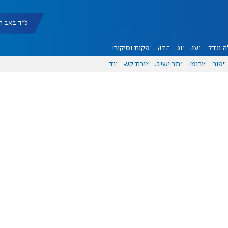
כ"ד באב תשפ"ו |
 ונדל"ן
דעות
אוכל
יהדות
הפקות וסיקורים
ספורט
פורומים
אתר ישיבה
יצירת קשר
עוד