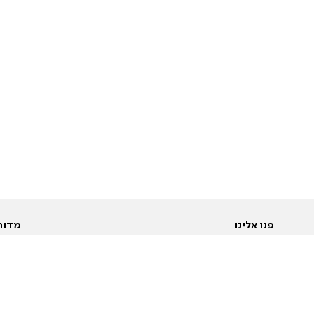
פנו אלינו
מדור
אודות
Pусский
חד
יצירת קשר
عربية
מב
פרסמו אצלנו
בי