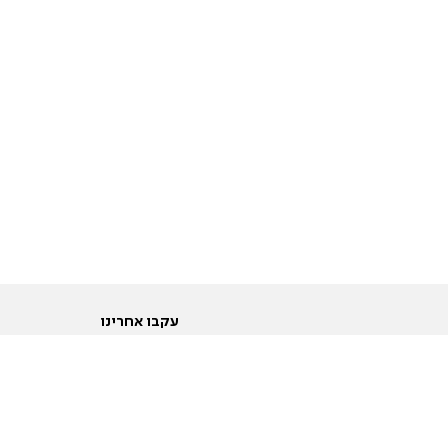
עקבו אחרינו
ות
טוויטר
ם הריון ולידה
פייסבוק
ום לקראת נישואין וזוגיות
אינסטגרם