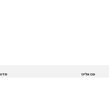
פנו אלינו
מדור
אודות
Pусский
חד
יצירת קשר
عربية
מב
פרסמו אצלנו
בי
תנאי שימוש
פו