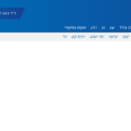
כ"ד באב תשפ"ו |
 ונדל"ן
דעות
אוכל
יהדות
הפקות וסיקורים
ספורט
פורומים
אתר ישיבה
יצירת קשר
עוד