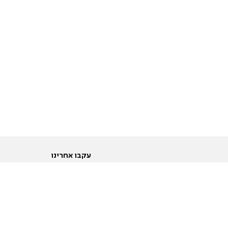
עקבו אחרינו
ות
טוויטר
ם הריון ולידה
פייסבוק
ום לקראת נישואין וזוגיות
אינסטגרם
ום צעירים מעל עשרים
יוטיוב