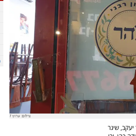
צילום: ערוץ 7
יעקב, שיגר