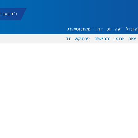
כ"ד באב תשפ"ו |
 ונדל"ן
דעות
אוכל
יהדות
הפקות וסיקורים
ספורט
פורומים
אתר ישיבה
יצירת קשר
עוד