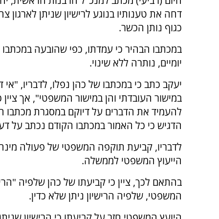
היום (רביעי) מכתב למנכ"ל הרבנות הראשית, יהוד
דחה את טענותיו בנוגע לרישיון שניתן לארגון צ
כגוף נותן הכשר.
במכתבו הבהיר כי עמדתו, כפי שהובעה במכתבו 
יומיים, נותרה ללא שינוי.
יעקב כתב כי במכתבו של כהן נפלו, לדבריו, "אי די
במישור העובדתי והן במישור המשפטי", אך ציין כ
להעמיד את הדברים על דיוקם במסגרת מכתבו הנ
הדגיש כי כל האמור במכתבו הקודם נכתב על ד
לדבריו, קביעת תוקפה המשפטי של פעולה מינהלית
הייעוץ המשפטי לממשלה.
בהתאם לכך, ציין כי קביעתו של כהן שלפיה "הרי
המשפטי, שלפיה הרישיון ניתן שלא כדין.
היועץ המשפטי חזר על קביעתו כי הרישיון שניתן