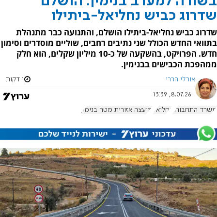
בשורה למערב בנימין: הושלם
שדרוג כביש נחליאל-ביתילו
שדרוג כביש נחליאל-ביתילו הושלם, והתנועה כבר מתנהלת
בתוואי החדש הכולל שני נתיבים רחבים, שוליים מוסדרים וסימון
חדש. הפרויקט, בהשקעה של כ-10 מיליון שקלים, הוא חלק
ממהפכת הכבישים בבנימין.
אורלי הררי
1 דקות
8.07.26, 13:39
משרד התחבורה
נחליאל
מועצה אזורית מטה בנימין