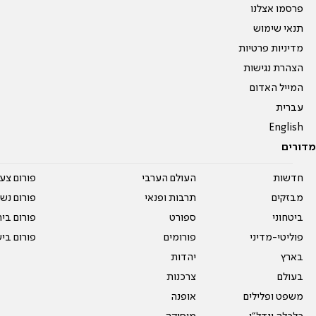
פרסמו אצלנו
תנאי שימוש
מדיניות פרטיות
הצהרת נגישות
המייל האדום
עברית
English
מדורים
חדשות
העולם הערבי
פורום צע
מבזקים
תרבות ופנאי
פורום נשו
ביטחוני
ספורט
פורום בי
פוליטי-מדיני
פורומים
פורום בי
בארץ
יהדות
בעולם
צרכנות
משפט ופלילים
אופנה