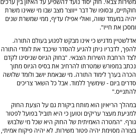
משירות צבאי. חוק יסוד נועד להשפיע על האיזון בין ערכים
חוקתיים, ובסופו של דבר ייווצר מצב שבו מי שאינו משרת
יהיה במעמד שווה, ואולי אפילו עדיף, ממי שמשרת שנים
ומסכן את חייו".
אדלשטיין מדגיש כי אינו מבקש לפגוע בעולם התורה.
להפך, לדבריו ניתן להגיע להסדר שיכבד את לומדי התורה
לצד הרחבת השירות הצבאי. "בחוק הגיוס שניסינו לקדם
נכתב במפורש שמטרתו להרחיב את בסיס הגיוס מתוך
הכרה בערך לימוד התורה. מי שבאמת יושב ולומד שלושה
סדרים ביום - שימשיך ללמוד. אבל כל השאר צריכים
להתגייס."
במהלך הריאיון הוא מותח ביקורת גם על הצעת החוק
למניעת מעצר עריקים וטוען כי היא תוביל בפועל לפטור
גורף. "המטרה האמיתית של החוק היא שכל מי שלבוש
בצורה מסוימת יהיה פטור משירות. לא יהיה פיקוח אמיתי,