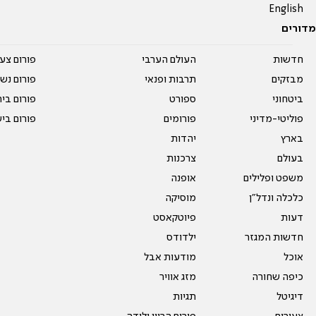
English
מדורים
חדשות
העולם הערבי
פורום צע
מבזקים
תרבות ופנאי
פורום נשו
ביטחוני
ספורט
פורום בי
פוליטי-מדיני
פורומים
פורום בי
בארץ
יהדות
בעולם
צרכנות
משפט ופלילים
אופנה
כלכלה ונדל"ן
מוסיקה
דעות
פיוטקאסט
חדשות המגזר
ילדודס
אוכל
מודעות אבל
כיפה שחורה
מזג אוויר
דיגיטל
תגיות