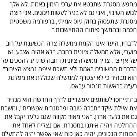
מחפש מסגרת שתבטא את ערכי הימין באמת. לא אלך
לגוש השינוי, ואני גם לא בגיל לעשות זיגזגים. אני רוצה
מסגרת שתעסוק בחוק גיוס אמיתי, ברפורמה משפטית
חכמה ובהמשך פיתוח ההתיישבות."
לדבריו, היעד אינו הקמת ממשלה צרה הנשענת על רוב
מזערי, אלא ממשלה ציונית רחבה. "לא אהיה אצבע 61
של אף צד. צריך ממשלה ציונית רחבה שתדע להסכים על
הדברים החשובים באמת ולא תשכח איפה נמצא הציבור".
הוא מבהיר כי לא יצטרף לממשלה שכוללת את מפלגת
רע"מ בראשות מנסור עבאס.
בהתייחסו לשותפים אפשריים לדרך החדשה הוא מגדיר
את איילת שקד "חברה טובה ופרטנרית אפשרית", ומשבח
גם את גלעד ארדן. "אני מאוד מקווה שגם גלעד יקבל את
ההחלטה ויהיה איתנו במסגרת. אם נצליח לאחד את
הכוחות הנכונים, יהיה כאן כוח שאי אפשר יהיה להתעלם