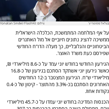
בצלאל סמוטריץ'
צילום: Yonatan Sindel/Flash90
על אף המלחמה המתמשכת, הכלכלה הישראלית
ממשיכה להציג נתונים חיוביים אל מול האתגרים
הביטחוניים והגלובליים, כך מעלה הדו"ח החודשי
שפירסם כעת משרד האוצר.
הגירעון החודשי בחודש יוני עמד על כ-8.6 מיליארדי ₪,
כאשר גירעון יוני אשתקד הסתכם בגירעון של כ-16.8
מיליארדי ש"ח. הגירעון המצטבר ב-12 החודשים
האחרונים הסתכם בכ-3.3% מהתוצר - קיטון של כ-0.4
נקודות אחוז.
הכנסות המדינה בחודש יוני עמדו על כ-45.7 מיליארדי
ש"ח. מתחילת השנה הסתכמו ההכנסות בכ-307