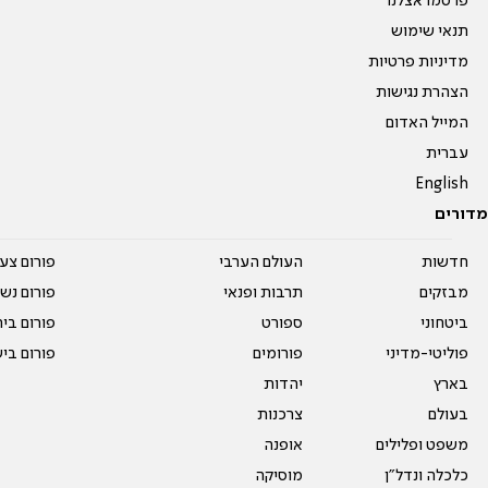
פרסמו אצלנו
תנאי שימוש
מדיניות פרטיות
הצהרת נגישות
המייל האדום
עברית
English
מדורים
חדשות
העולם הערבי
פורום צע
מבזקים
תרבות ופנאי
פורום נשו
ביטחוני
ספורט
פורום בי
פוליטי-מדיני
פורומים
פורום בי
בארץ
יהדות
בעולם
צרכנות
משפט ופלילים
אופנה
כלכלה ונדל"ן
מוסיקה