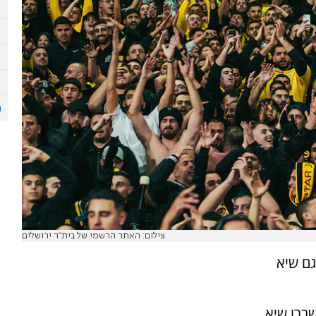
צילום: האתר הרשמי של בית"ר ירושלים
ם שיא
שברו שיא