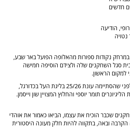
עד כה מעל ל-16,000 מנויים חדשים
פי, הודיעה
 נטויה
במרחק נקודות ספורות מהאלופה הפועל באר שבע,
ית סגל השחקנים שלה ולצידם הוסיפה חמישה
 למקום הראשון.
מלבד שני הכשרונות המבטיחים שהוחתמו עוד לפני שהסתיימה עונת 25/26 בליגת העל בכדורגל,
הליגיונרים תומר יוספי והחלוץ המצויין שון וייסמן.
ים שכבר הוכיח את עצמו, הביאו כאמור את אוהדי
 הקרבה ובאה, בתקווה להיות חלק מעונה היסטורית