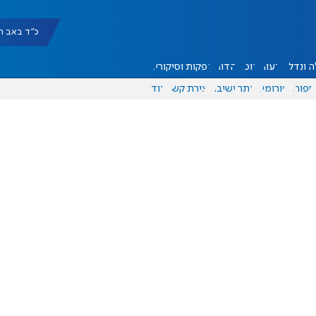
כ"ד באב תשפ"ו |
 ונדל"ן
דעות
אוכל
יהדות
הפקות וסיקורים
ספורט
פורומים
אתר ישיבה
יצירת קשר
עוד