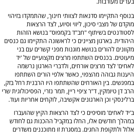
בערים מעורבות.
בנוסף התקיימו סדנאות לצוותי חינוך, שהתמקדו בזיהוי
מוקדם של מצבי סיכון, ליווי וסיוע, לצד הרצאות
לסטודנטים בשיתוף "חב"ד בקמפוס" בנושא הזהות
היהודית. בארגון מציינים כי לראשונה התקיימו גם כנסים
מקוונים להורים בנושא מוגנות מפני קשרים עם בני
מיעוטים. בכנסים השתתפו מרצים מקצועיים של 'יד
לאחים' לצד מרצים אורחים, ולדברי הארגון נרשמה
היענות גבוהה מהצפוי, כאשר אלפי הורים השתתפו
במפגשים. בין האורחים שהשתתפו היו הרבנית רחל בזק,
הרב דן טיומקין, ד"ר ציפי ריין, תמר נזרי, הפסיכולוגית שרי
ברלינסקי וכן הארגונים אקשיבה, לוקחים אחריות ועוד.
ב'יד לאחים' מוסיפים כי לצד הרצאות הקיץ שהועברו
במהלך חודשים אלו, החלו במקביל ההכנות גם לחודש
אלול ולתקופת החגים. במסגרת זו מתוכננים משדרים