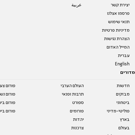
יצירת קשר
عربية
פרסמו אצלנו
תנאי שימוש
מדיניות פרטיות
הצהרת נגישות
המייל האדום
עברית
English
מדורים
חדשות
העולם הערבי
פורום צע
מבזקים
תרבות ופנאי
פורום נשו
ביטחוני
ספורט
פורום בי
פוליטי-מדיני
פורומים
פורום בי
בארץ
יהדות
בעולם
צרכנות