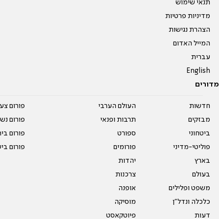
תנאי שימוש
מדיניות פרטיות
הצהרת נגישות
המייל האדום
עברית
English
מדורים
חדשות
העולם הערבי
פורום צע
מבזקים
תרבות ופנאי
פורום נשו
ביטחוני
ספורט
פורום בי
פוליטי-מדיני
פורומים
פורום בי
בארץ
יהדות
בעולם
צרכנות
משפט ופלילים
אופנה
כלכלה ונדל"ן
מוסיקה
דעות
פיוטקאסט