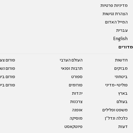
מדיניות פרטיות
הצהרת נגישות
המייל האדום
עברית
English
מדורים
חדשות
העולם הערבי
פורום צע
מבזקים
תרבות ופנאי
פורום נשו
ביטחוני
ספורט
פורום בי
פוליטי-מדיני
פורומים
פורום בי
בארץ
יהדות
בעולם
צרכנות
משפט ופלילים
אופנה
כלכלה ונדל"ן
מוסיקה
דעות
פיוטקאסט