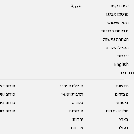
יצירת קשר
عربية
פרסמו אצלנו
תנאי שימוש
מדיניות פרטיות
הצהרת נגישות
המייל האדום
עברית
English
מדורים
חדשות
העולם הערבי
פורום צע
מבזקים
תרבות ופנאי
פורום נשו
ביטחוני
ספורט
פורום בי
פוליטי-מדיני
פורומים
פורום בי
בארץ
יהדות
בעולם
צרכנות