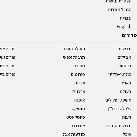
הצהרת נגישות
המייל האדום
עברית
English
מדורים
חדשות
העולם הערבי
פורום צע
מבזקים
תרבות ופנאי
פורום נשו
ביטחוני
ספורט
פורום בי
פוליטי-מדיני
פורומים
פורום בי
בארץ
יהדות
בעולם
צרכנות
משפט ופלילים
אופנה
כלכלה ונדל"ן
מוסיקה
דעות
פיוטקאסט
חדשות המגזר
ילדודס
אוכל
מודעות אבל