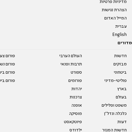
מדיניות פרטיות
הצהרת נגישות
המייל האדום
עברית
English
מדורים
חדשות
העולם הערבי
פורום צע
מבזקים
תרבות ופנאי
פורום נשו
ביטחוני
ספורט
פורום בי
פוליטי-מדיני
פורומים
פורום בי
בארץ
יהדות
בעולם
צרכנות
משפט ופלילים
אופנה
כלכלה ונדל"ן
מוסיקה
דעות
פיוטקאסט
חדשות המגזר
ילדודס