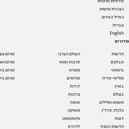
מדיניות פרטיות
הצהרת נגישות
המייל האדום
עברית
English
מדורים
חדשות
העולם הערבי
פורום צע
מבזקים
תרבות ופנאי
פורום נשו
ביטחוני
ספורט
פורום בי
פוליטי-מדיני
פורומים
פורום בי
בארץ
יהדות
בעולם
צרכנות
משפט ופלילים
אופנה
כלכלה ונדל"ן
מוסיקה
דעות
פיוטקאסט
חדשות המגזר
ילדודס