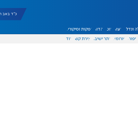
כ"ד באב תשפ"ו |
 ונדל"ן
דעות
אוכל
יהדות
הפקות וסיקורים
ספורט
פורומים
אתר ישיבה
יצירת קשר
עוד