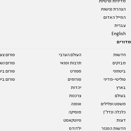
מדיניות פרטיות
הצהרת נגישות
המייל האדום
עברית
English
מדורים
חדשות
העולם הערבי
פורום צע
מבזקים
תרבות ופנאי
פורום נשו
ביטחוני
ספורט
פורום בי
פוליטי-מדיני
פורומים
פורום בי
בארץ
יהדות
בעולם
צרכנות
משפט ופלילים
אופנה
כלכלה ונדל"ן
מוסיקה
דעות
פיוטקאסט
חדשות המגזר
ילדודס