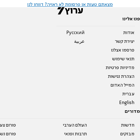
מצאתם טעות או פרסומת לא ראויה? דווחו לנו
פנו אלינו
אודות
Pусский
יצירת קשר
عربية
פרסמו אצלנו
תנאי שימוש
מדיניות פרטיות
הצהרת נגישות
המייל האדום
עברית
English
מדורים
חדשות
העולם הערבי
פורום צע
מבזקים
תרבות ופנאי
פורום נשו