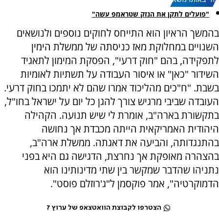
עוד באותו נושא:
"פועלים לתקן את הנזק שטראמפ עשה"
בהמשך הראיון הוא התייחס לחוקים נוספים ולנושאים
השנויים במחלוקת מאז כניסתה של ממשלת הימין
לתפקידה, בהם "חוק דרעי", הפסקת המימון לתאגיד
השידור "כאן" או איסור העבודה על תשתיות לאומיות
בשבת. "ח"כים מהליכוד אמרו שהם לא יתמכו בחוק דרעי.
העובדה שביבי מרגיש צורך להגן כל יום על ישראל בחו"ל,
בתקשורת בארה"ב, אומרת לי שיש תנועה. הקהילה
היהודית האמריקאית הייתה מכבדת אך נחושה
בהתנגדותה, והביעה את דאגתה. ממשלת ארה"ב,
בהצהרה מאופקת אך נחרצת, הדגישה גם היא בפני
נתניהו שהדבר שמקשר בין שתי מדינותינו הוא
הדמוקרטיה", אמר פוקסמן ל"ג'רוזלם פוסט".
הצטרפו לקבוצת הוואטצאפ של ערוץ 7