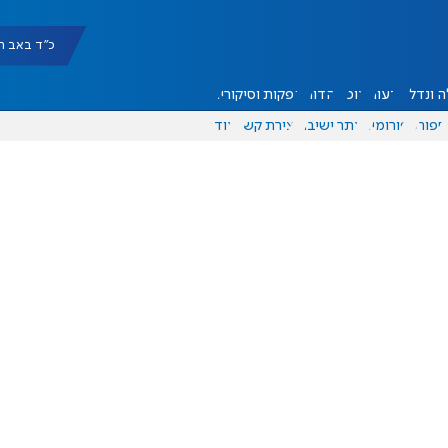
כ"ד באב תשפ"ו |
 ונדל"ן
דעות
אוכל
יהדות
הפקות וסיקורים
ספורט
פורומים
אתר ישיבה
יצירת קשר
עוד