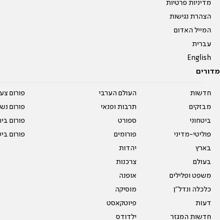
מדיניות פרטיות
הצהרת נגישות
המייל האדום
עברית
English
מדורים
חדשות
העולם הערבי
פורום צע
מבזקים
תרבות ופנאי
פורום נשו
ביטחוני
ספורט
פורום בי
פוליטי-מדיני
פורומים
פורום בי
בארץ
יהדות
בעולם
צרכנות
משפט ופלילים
אופנה
כלכלה ונדל"ן
מוסיקה
דעות
פיוטקאסט
חדשות המגזר
ילדודס