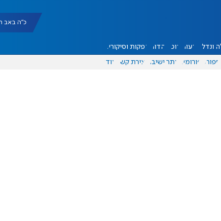
כ"ה באב תשפ"ו |
 ונדל"ן
דעות
אוכל
יהדות
הפקות וסיקורים
ספורט
פורומים
אתר ישיבה
יצירת קשר
עוד