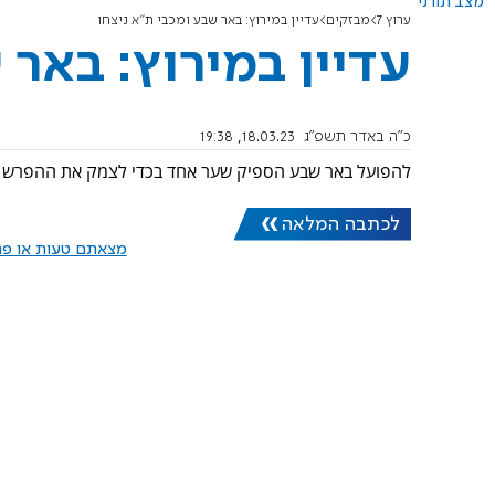
מצב תורני
ערוץ 7
מבזקים
עדיין במירוץ: באר שבע ומכבי ת"א ניצחו
עדיין במירוץ: באר 
כ"ה באדר תשפ"ג
18.03.23, 19:38
להפועל באר שבע הספיק שער אחד בכדי לצמק את ההפרש בטבלה לנק
לכתבה המלאה
מצאתם טעות או פרס