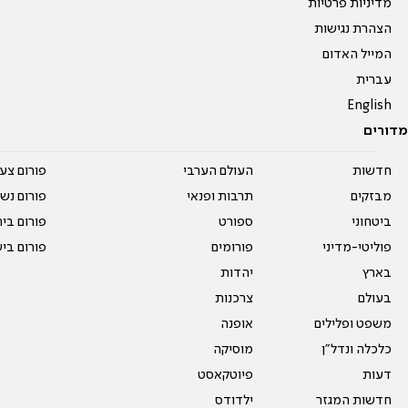
מדיניות פרטיות
הצהרת נגישות
המייל האדום
עברית
English
מדורים
חדשות
העולם הערבי
פורום צע
מבזקים
תרבות ופנאי
פורום נשו
ביטחוני
ספורט
פורום בי
פוליטי-מדיני
פורומים
פורום בי
בארץ
יהדות
בעולם
צרכנות
משפט ופלילים
אופנה
כלכלה ונדל"ן
מוסיקה
דעות
פיוטקאסט
חדשות המגזר
ילדודס