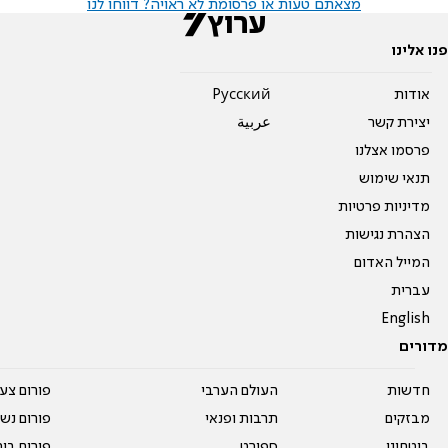
מצאתם טעות או פרסומת לא ראויה? דווחו לנו
פנו אלינו
אודות
Pусский
יצירת קשר
عربية
פרסמו אצלנו
תנאי שימוש
מדיניות פרטיות
הצהרת נגישות
המייל האדום
עברית
English
מדורים
חדשות
העולם הערבי
פורום צע
מבזקים
תרבות ופנאי
פורום נשו
ביטחוני
ספורט
פורום בי