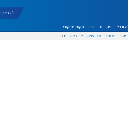
כ"ג באב תשפ"ו |
 ונדל"ן
דעות
אוכל
יהדות
הפקות וסיקורים
ספורט
פורומים
אתר ישיבה
יצירת קשר
עוד