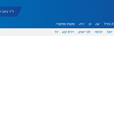
כ"ד באב תשפ"ו |
 ונדל"ן
דעות
אוכל
יהדות
הפקות וסיקורים
ספורט
פורומים
אתר ישיבה
יצירת קשר
עוד