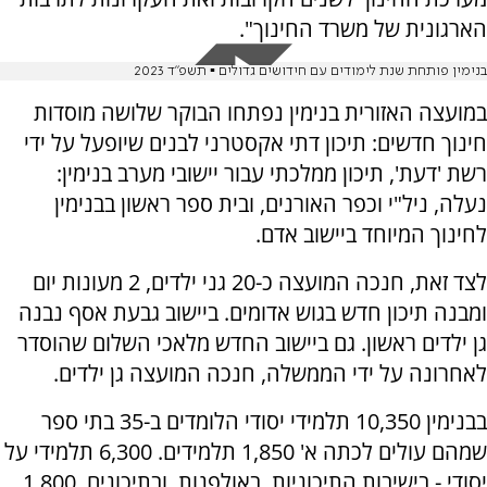
הארגונית של משרד החינוך".
בנימין פותחת שנת לימודים עם חידושים גדולים ▪️ תשפ"ד 2023
במועצה האזורית בנימין נפתחו הבוקר שלושה מוסדות
חינוך חדשים: תיכון דתי אקסטרני לבנים שיופעל על ידי
רשת 'דעת', תיכון ממלכתי עבור יישובי מערב בנימין:
נעלה, ניל"י וכפר האורנים, ובית ספר ראשון בבנימין
לחינוך המיוחד ביישוב אדם.
לצד זאת, חנכה המועצה כ-20 גני ילדים, 2 מעונות יום
ומבנה תיכון חדש בגוש אדומים. ביישוב גבעת אסף נבנה
גן ילדים ראשון. גם ביישוב החדש מלאכי השלום שהוסדר
לאחרונה על ידי הממשלה, חנכה המועצה גן ילדים.
בבנימין 10,350 תלמידי יסודי הלומדים ב-35 בתי ספר
שמהם עולים לכתה א' 1,850 תלמידים. 6,300 תלמידי על
יסודי - בישיבות התיכוניות, באולפנות, ובתיכונים. 1,800