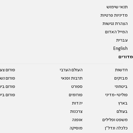
תנאי שימוש
מדיניות פרטיות
הצהרת נגישות
המייל האדום
עברית
English
מדורים
חדשות
העולם הערבי
פורום צע
מבזקים
תרבות ופנאי
פורום נשו
ביטחוני
ספורט
פורום בי
פוליטי-מדיני
פורומים
פורום בי
בארץ
יהדות
בעולם
צרכנות
משפט ופלילים
אופנה
כלכלה ונדל"ן
מוסיקה