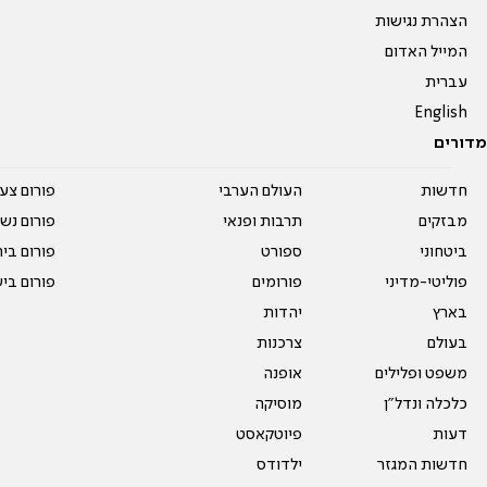
הצהרת נגישות
המייל האדום
עברית
English
מדורים
חדשות
העולם הערבי
פורום צע
מבזקים
תרבות ופנאי
פורום נשו
ביטחוני
ספורט
פורום בי
פוליטי-מדיני
פורומים
פורום בי
בארץ
יהדות
בעולם
צרכנות
משפט ופלילים
אופנה
כלכלה ונדל"ן
מוסיקה
דעות
פיוטקאסט
חדשות המגזר
ילדודס