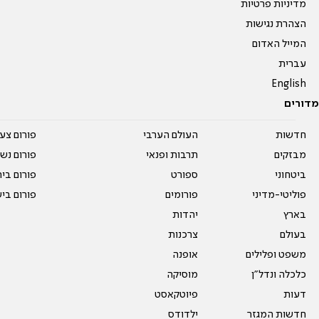
מדיניות פרטיות
הצהרת נגישות
המייל האדום
עברית
English
מדורים
חדשות
העולם הערבי
פורום צע
מבזקים
תרבות ופנאי
פורום נשו
ביטחוני
ספורט
פורום בי
פוליטי-מדיני
פורומים
פורום בי
בארץ
יהדות
בעולם
צרכנות
משפט ופלילים
אופנה
כלכלה ונדל"ן
מוסיקה
דעות
פיוטקאסט
חדשות המגזר
ילדודס