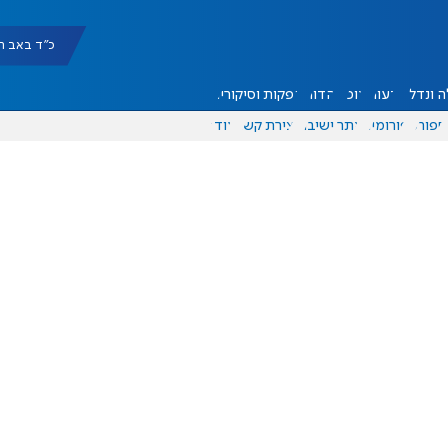
כ"ד באב תשפ"ו |
 ונדל"ן
דעות
אוכל
יהדות
הפקות וסיקורים
ספורט
פורומים
אתר ישיבה
יצירת קשר
עוד