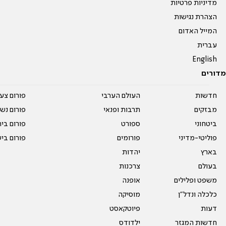
מדיניות פרטיות
הצהרת נגישות
המייל האדום
עברית
English
מדורים
חדשות
העולם הערבי
פורום צע
מבזקים
תרבות ופנאי
פורום נשו
ביטחוני
ספורט
פורום בי
פוליטי-מדיני
פורומים
פורום בי
בארץ
יהדות
בעולם
צרכנות
משפט ופלילים
אופנה
כלכלה ונדל"ן
מוסיקה
דעות
פיוטקאסט
חדשות המגזר
ילדודס