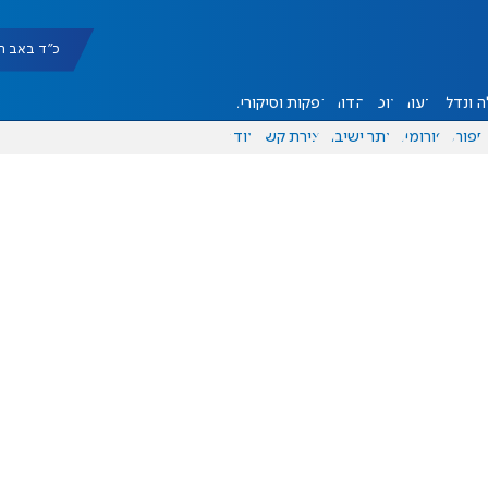
כ"ד באב תשפ"ו |
 ונדל"ן
דעות
אוכל
יהדות
הפקות וסיקורים
ספורט
פורומים
אתר ישיבה
יצירת קשר
עוד