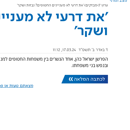
מצב תורני
ערוץ 7
מבזקים
'את דרעי לא מעניינים החטופים? נבזות ושקר'
'את דרעי לא מעניי
ושקר'
ז' באדר ב׳ תשפ"ד
17.03.24, 11:12
הפרשן ישראל כהן, אחד הגשרים בין משפחות החטופים למנהי
ובנפש בני משפחתו.
לכתבה המלאה
מצאתם טעות או פרס